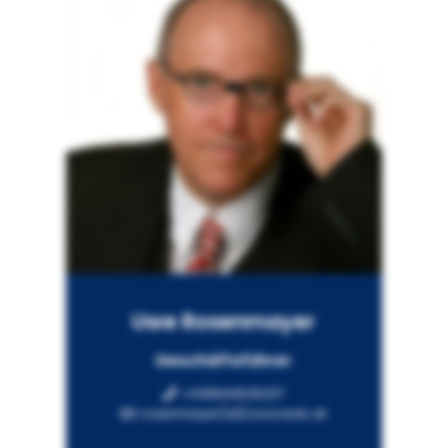
Uwe Rosenmayer
Geschäftsführer
+436644626207
rosenmayer[at]concredo.at