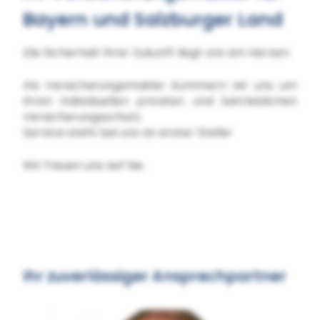
Bayern und Salzburger Land
Die Sicherheit Ihrer Zukunft liegt uns am Herzen.
Als Versicherungsmakler kümmern wir uns um
Ihren individuellen privaten und betrieblichen
Versicherungsschutz.
Service steht bei uns an erster Stelle!
Wir freuen uns auf Sie.
Ihr zuverlässiger Ansprechpartner