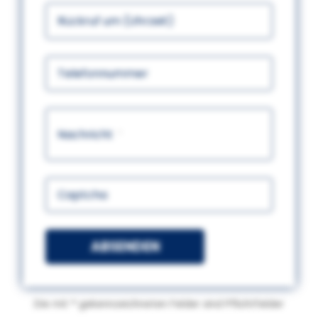
Rückruf um (Uhrzeit)
Telefonnummer
Nachricht
Captcha
ABSENDEN
Die mit
*
gekennzeichneten Felder sind Pflichtfelder