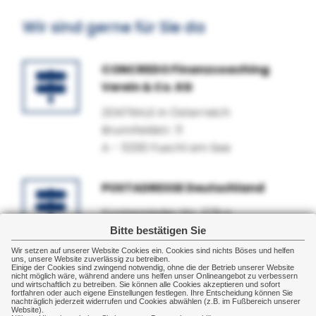
immer weniger Nachwuchs
gewinnen. Das ers...
Wir sind gerne für Sie da
CONCREDO Finanzcoaching
Verein & Co. KG
ZENTRALE in Österreich
Brunnfeldstr. 11
A - 5330 Fuschl am See
POSTADRESSE Deutschland
Fürstenrieder Str. 279 a
81377 München
Bitte bestätigen Sie
Wir setzen auf unserer Website Cookies ein. Cookies sind nichts Böses und helfen
uns, unsere Website zuverlässig zu betreiben.
Einige der Cookies sind zwingend notwendig, ohne die der Betrieb unserer Website
+49 89 21129101
nicht möglich wäre, während andere uns helfen unser Onlineangebot zu verbessern
und wirtschaftlich zu betreiben. Sie können alle Cookies akzeptieren und sofort
fortfahren oder auch eigene Einstellungen festlegen. Ihre Entscheidung können Sie
nachträglich jederzeit widerrufen und Cookies abwählen (z.B. im Fußbereich unserer
Website).