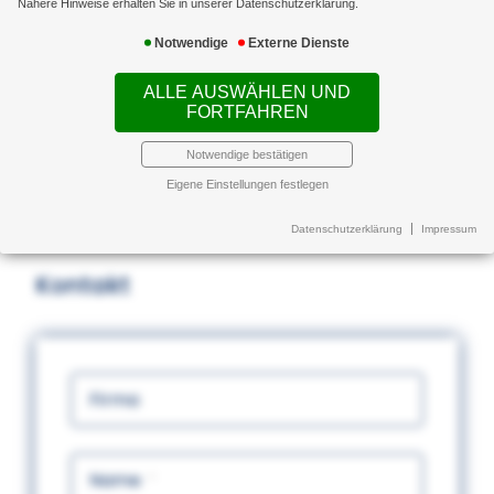
Nähere Hinweise erhalten Sie in unserer Datenschutzerklärung.
+43 664 4626207
Notwendige
Externe Dienste
ALLE AUSWÄHLEN UND
FORTFAHREN
Notwendige bestätigen
rosenmayer@concredo.at
Eigene Einstellungen festlegen
Datenschutzerklärung
Impressum
Kontakt
Firma
Name