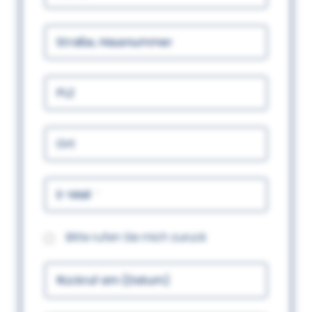
Straße, Hausnummer
PLZ
Ort
E-Mail
Bitte rufen Sie mich zurück
Rückruf am (Datum)