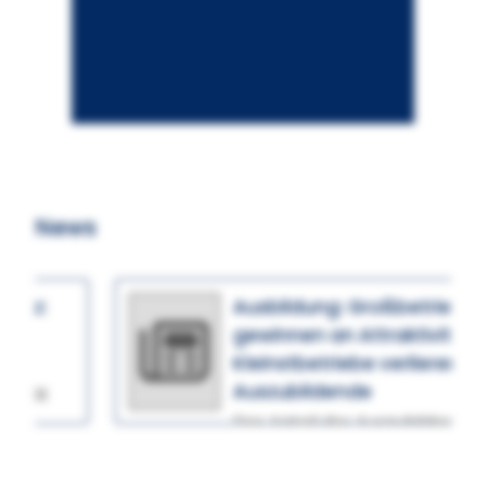
News
Ausbildung: Großbetriebe
gewinnen an Attraktivität –
Kleinstbetriebe verlieren
Auszubildende
Der Anteil der Auszubildenden
in Großbetrieben steigt,
während Kleinstbetriebe