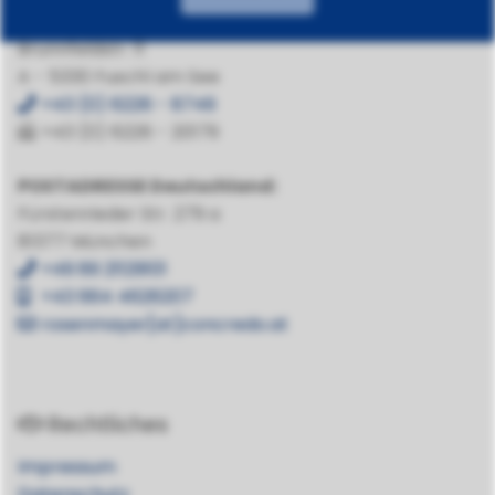
ZENTRALE in Österreich
Brunnfeldstr. 11
A - 5330 Fuschl am See
+43 (0) 6226 - 8749
+43 (0) 6226 - 20179
POSTADRESSE Deutschland:
Fürstenrieder Str. 279 a
81377 München
+49 89 21129101
+43 664 4626207
rosenmayer[at]concredo.at
Rechtliches
Impressum
Datenschutz